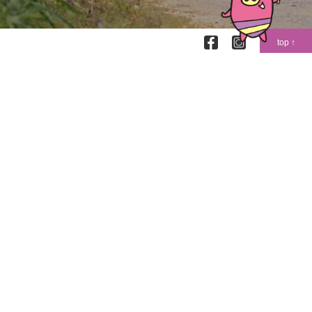
top ↑
〒904-0302
沖縄県中頭郡読谷村字喜名2346-11
読谷村地域振興センター2階
TEL (098)-958-4011
FAX (098)-958-4012
Google map
2020 © 読谷村商工会