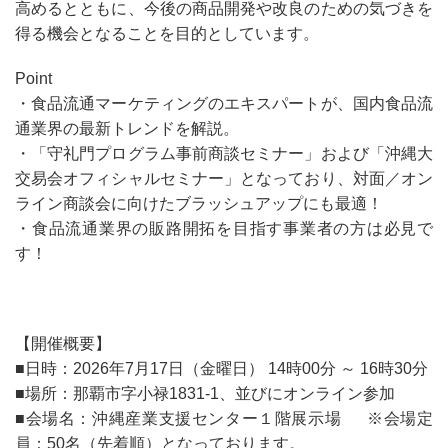
高めるとともに、今後の商品開発や改良のための気づきを
得る機会となることを目的としています。
Point
・食品流通マーケティングのエキスパートが、国内食品流
通業界の最新トレンドを解説。
・「守礼門プログラム事前商談セミナー」および「沖縄大
交易会オフィシャルセミナー」となっており、
対面／オン
ライン商談会に向けたブラッシュアップにも最適！
・食品流通業界の販路開拓を目指す事業者の方は必見で
す！
【開催概要】
■日時：2026年7月17日（金曜日） 14時00分 ～ 16時30分
■場所：那覇市字小禄1831-1、並びにオンライン参加
■会場名：沖縄産業支援センター１階展示場 ※会場定
員：50名（先着順）となっております。