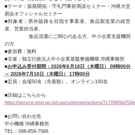
■テーマ：販路開拓・守礼門事前商談セミナー・沖縄大交
易会オフィシャルセミナー
■対象者：県外販路を目指す事業者、食品製造業の経営
者、営業担当者、
食品流通にご関心のある方、中小企業支援機関
の方
■参加費：無料
■主催：独立行政法人中小企業基盤整備機構 沖縄事務所
■
お申込み受付期間：2026年6月18日（木曜日） 09時00分
～ 2026年7月16日（木曜日） 17時00分
■定員：会場50名（先着順）、オンライン100名
■詳細はこちらから
https://service.smrj.go.jp/cas/customer/actions/7c70989d2
■お問い合わせ先
中小機構 沖縄事務所
TEL：098-859-7566