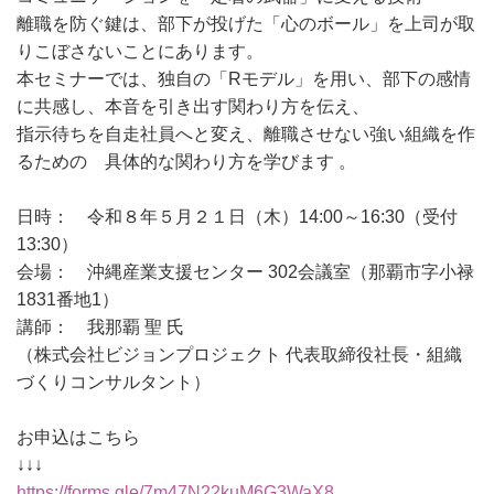
離職を防ぐ鍵は、部下が投げた「心のボール」を上司が取
りこぼさないことにあります。
本セミナーでは、独自の「Rモデル」を用い、部下の感情
に共感し、本音を引き出す関わり方を伝え、
指示待ちを自走社員へと変え、離職させない強い組織を作
るための 具体的な関わり方を学びます 。
日時： 令和８年５月２１日（木）14:00～16:30（受付
13:30）
会場： 沖縄産業支援センター 302会議室（那覇市字小禄
1831番地1）
講師： 我那覇 聖 氏
（株式会社ビジョンプロジェクト 代表取締役社長・組織
づくりコンサルタント）
お申込はこちら
↓↓↓
https://forms.gle/7m47N22kuM6G3WaX8