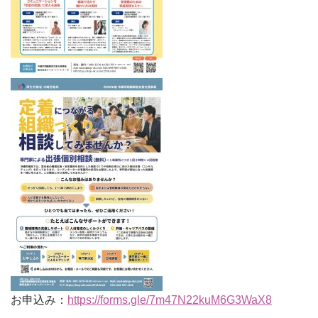
お申込み：
https://forms.gle/7m47N22kuM6G3WaX8