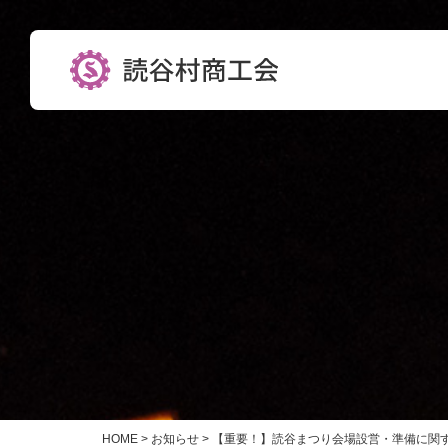
HOME
>
お知らせ
>
【重要！】読谷まつり会場設営・準備に関