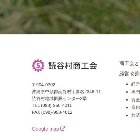
商工会と
経営改善
経営
〒904-0302
沖縄県中頭郡読谷村字喜名2346-11
専門
読谷村地域振興センター2階
資金
TEL (098)-958-4011
雇用
FAX (098)-958-4012
共済
Google map