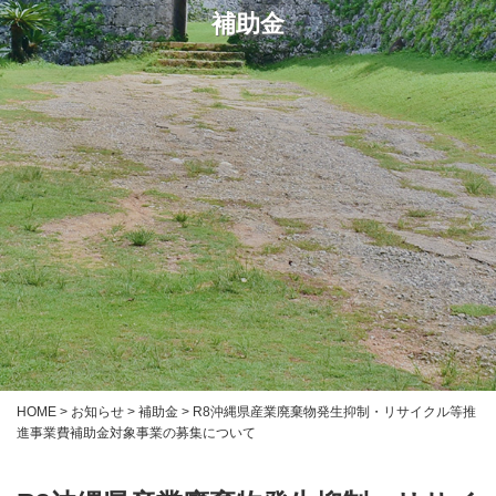
補助金
HOME
>
お知らせ
>
補助金
>
R8沖縄県産業廃棄物発生抑制・リサイクル等推
進事業費補助金対象事業の募集について