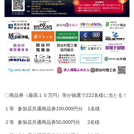
〇商品券（最高１０万円）等が抽選で
222
名様に当たる！
１等
参加店共通商品券
100,000
円分 1名様
２等
参加店共通商品券
50,000
円分
2
名様