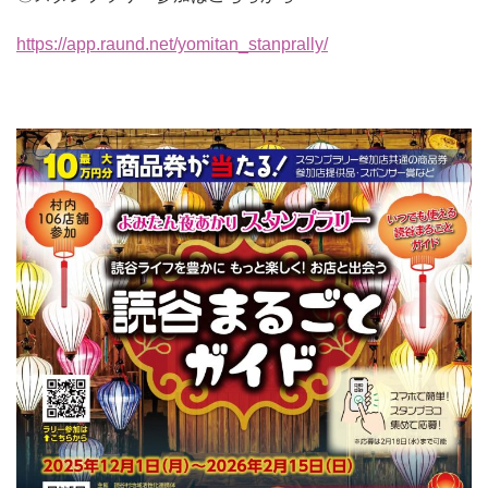
https://app.raund.net/yomitan_stanprally/