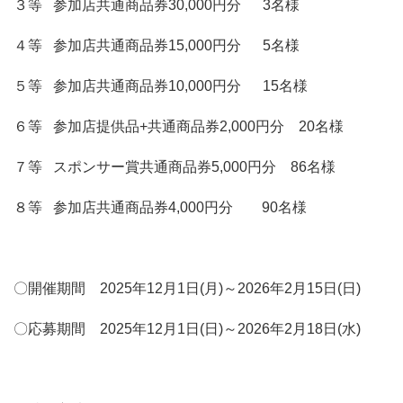
３等
参加店共通商品券
30,000
円分
3
名様
４等
参加店共通商品券
15,000
円分
5
名様
５等
参加店共通商品券
10,000
円分
15
名様
６等
参加店提供品
+
共通商品券
2,000
円分
20
名様
７等
スポンサー賞共通商品券
5,000
円分 86名様
８等
参加店共通商品券
4,000
円分
90
名様
〇開催期間
2025
年
12
月
1
日
(月
)
～
2026
年
2
月
15
日
(
日
)
〇応募期間
2025
年
12
月
1
日
(
日
)
～
2026
年
2
月
18
日
(
水
)